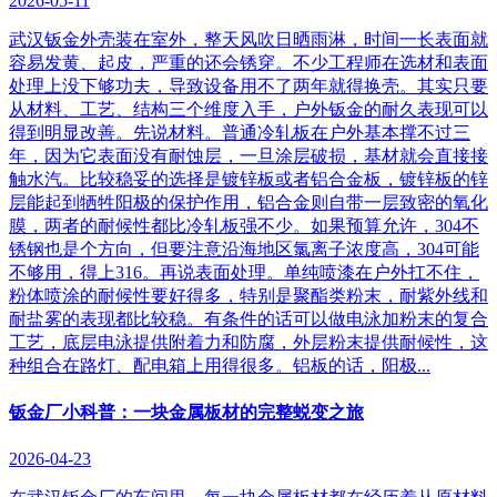
2026-05-11
武汉钣金外壳装在室外，整天风吹日晒雨淋，时间一长表面就
容易发黄、起皮，严重的还会锈穿。不少工程师在选材和表面
处理上没下够功夫，导致设备用不了两年就得换壳。其实只要
从材料、工艺、结构三个维度入手，户外钣金的耐久表现可以
得到明显改善。先说材料。普通冷轧板在户外基本撑不过三
年，因为它表面没有耐蚀层，一旦涂层破损，基材就会直接接
触水汽。比较稳妥的选择是镀锌板或者铝合金板，镀锌板的锌
层能起到牺牲阳极的保护作用，铝合金则自带一层致密的氧化
膜，两者的耐候性都比冷轧板强不少。如果预算允许，304不
锈钢也是个方向，但要注意沿海地区氯离子浓度高，304可能
不够用，得上316。再说表面处理。单纯喷漆在户外扛不住，
粉体喷涂的耐候性要好得多，特别是聚酯类粉末，耐紫外线和
耐盐雾的表现都比较稳。有条件的话可以做电泳加粉末的复合
工艺，底层电泳提供附着力和防腐，外层粉末提供耐候性，这
种组合在路灯、配电箱上用得很多。铝板的话，阳极...
​钣金厂小科普：一块金属板材的完整蜕变之旅
2026-04-23