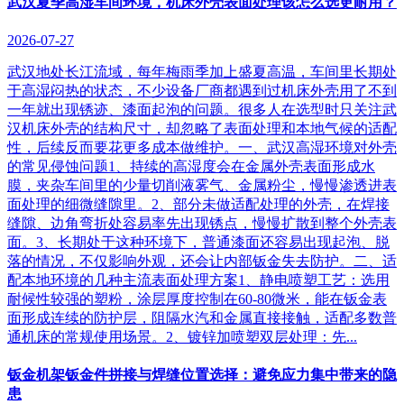
武汉夏季高湿车间环境，机床外壳表面处理该怎么选更耐用？
2026-07-27
武汉地处长江流域，每年梅雨季加上盛夏高温，车间里长期处
于高湿闷热的状态，不少设备厂商都遇到过机床外壳用了不到
一年就出现锈迹、漆面起泡的问题。很多人在选型时只关注武
汉机床外壳的结构尺寸，却忽略了表面处理和本地气候的适配
性，后续反而要花更多成本做维护。一、武汉高湿环境对外壳
的常见侵蚀问题1、持续的高湿度会在金属外壳表面形成水
膜，夹杂车间里的少量切削液雾气、金属粉尘，慢慢渗透进表
面处理的细微缝隙里。2、部分未做适配处理的外壳，在焊接
缝隙、边角弯折处容易率先出现锈点，慢慢扩散到整个外壳表
面。3、长期处于这种环境下，普通漆面还容易出现起泡、脱
落的情况，不仅影响外观，还会让内部钣金失去防护。二、适
配本地环境的几种主流表面处理方案1、静电喷塑工艺：选用
耐候性较强的塑粉，涂层厚度控制在60-80微米，能在钣金表
面形成连续的防护层，阻隔水汽和金属直接接触，适配多数普
通机床的常规使用场景。2、镀锌加喷塑双层处理：先...
钣金机架钣金件拼接与焊缝位置选择：避免应力集中带来的隐
患