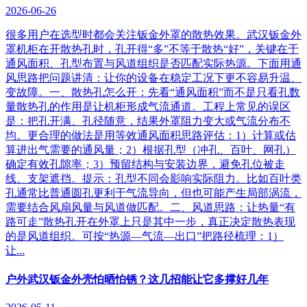
2026-06-26
很多用户在选型时都会关注钣金外罩的散热效果。武汉钣金外
罩机柜在开散热孔时，孔开得“多”不等于散热“好”，关键在于
通风面积、孔型布置与风道组织是否匹配实际热源。下面用通
风思路把问题讲清：让你的设备在稳定工况下更不容易升温、
变故障。一、散热孔怎么开：先看“通风面积”而不是只看孔数
量散热孔的作用是让机柜形成气流通道。工程上常见的误区
是：把孔开满、孔径随意，结果外罩阻力变大或气流分布不
均。更合理的做法是用等效通风面积思路评估：1）计算或估
算进出气需要的通风量；2）根据孔型（冲孔、百叶、网孔）
确定有效孔隙率；3）预留结构与安装边界，避免孔位被走
线、支架遮挡。提示：孔型不同会影响实际阻力。比如百叶类
孔通常比普通圆孔更利于气流导向，但也可能产生局部涡流，
需要结合风扇风量与风道做匹配。二、风道思路：让热量“有
路可走”散热孔开在外罩上只是其中一步，真正决定散热表现
的是风道组织。可按“热源—气流—出口”把路径梳理：1）
让...
户外武汉钣金外壳怕晒怕锈？这几招能让它多撑好几年