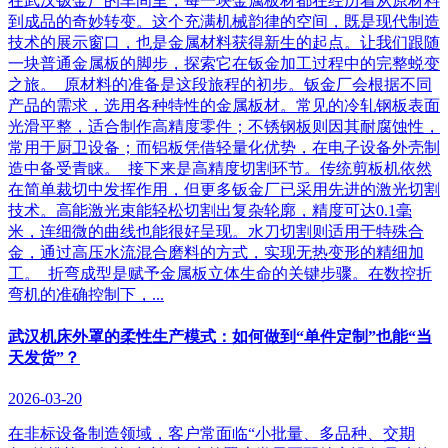
在武汉钣金厂的车间里，每一块金属板材都在经历着从原材料
到成品的奇妙转变。这个充满机械韵律的空间，既是现代制造
技术的展示窗口，也是金属材料获得新生的起点。让我们跟随
一块普通金属板的脚步，探索它在钣金加工过程中的完整蜕变
之旅。 原材料的准备是这段旅程的初步。钣金厂会根据不同
产品的需求，选用各种特性的金属板材。常见的冷轧钢板表面
光滑平整，适合制作高精度零件；不锈钢板则因其耐腐蚀性，
常用于厨卫设备；而铝板凭借轻量化优势，在电子设备外壳制
造中备受青睐。 接下来是高精度切割环节。传统剪板机依然
在简单裁切中发挥作用，但更多钣金厂已采用先进的激光切割
技术。高能激光束能轻松切割出复杂轮廓，精度可达0.1毫
米，连细微的曲线也能很好呈现。水刀切割则适用于特殊合
金，通过高压水流混合磨料的方式，实现无热变形的精细加
工。 折弯成型是赋予金属板立体生命的关键步骤。在数控折
弯机的准确控制下，...
武汉机床外罩的柔性生产模式：如何做到“单件定制”也能“当
天发货”？
2026-03-20
在非标设备制造领域，客户常面临“小批量、多品种、交期