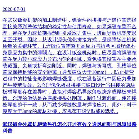
2026-07-01
在武汉钣金机架的加工制造中，钣金件的拼接与焊缝位置选择
直接关系到整体结构的稳定性与使用寿命。如果焊缝布置不合
理，易在受力或长期振动时引发应力集中，进而导致机架变形
甚至开裂。因此，从设计源头优化拼接方式，是保障钣金机架
质量的关键环节。1.焊缝位置需避开高应力与折弯区域焊缝本
身是应力集中的薄弱点。在设计钣金机架时，应尽量将焊缝布
置在受力较小或应力分布均匀的区域，避免将其设置在主要承
载截面、尖角或折弯边附近。同时，焊缝与折弯线、孔槽等位
置应保持足够的安全距离（通常建议大于10mm），防止折弯
过程中的拉扯变形影响焊缝强度，或在设备运行中因应力叠加
产生疲劳失效。2.合理优化板材拼接与坡口设计当拼接的两块
板材厚度存在差异时，直接对焊容易导致薄板烧穿或厚板未焊
透。合理的做法是在厚板接头处削薄，制作过渡斜面，使连接
处厚度趋于一致，从而减少焊缝数量与焊接应力。此外，对于
厚度大于3mm的板材对接，应规范开设V型或K型坡...
武汉钣金外罩机柜散热孔怎么开才有效？通风面积与风道思路
科普